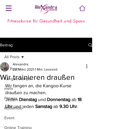
Fitnesskurse für Gesundheit und Spass
Beitrag
All Posts
Alexandra
All Posts
23. März 2021
1 Min. Lesezeit
Wir trainieren draußen
Kangoo Jumps
Wir fangen an, die Kangoo-Kurse 
mehr
draußen zu machen.
Fitness
Jeden 
Dienstag
 und 
Donnerstag
 ab 
18 
Uhr
 und jeden 
Samstag
 ab 
9.30 Uhr
.
Kostenlos
Event
Online Training