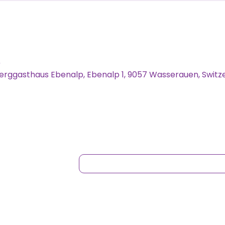
0
erggasthaus Ebenalp, Ebenalp 1, 9057 Wasserauen, Switz
NEWSLETTER ANMELDUNG
ANDORTE